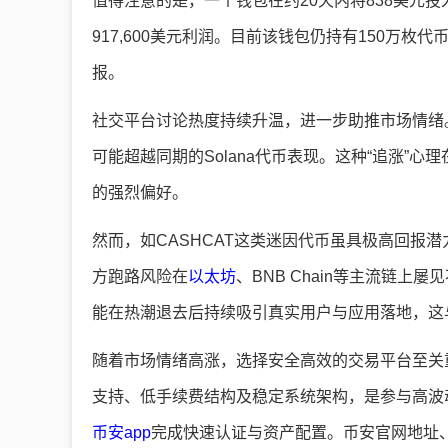
值得注意的是，一个钱包在约20天内将838美元投
917,600美元利润。目前该钱包仍持有150万枚
报。
社交平台讨论热度持续升温，进一步助推市场情绪。
可能超越同期的Solana代币表现。这种“追涨”
的强烈偏好。
然而，如CASHCAT这类迷因代币虽具极高回报
方跑路风险在
以太坊
、BNB Chain等主流链上屡
能在热潮退去后持续吸引真实用户与应用落地，这
随着市场情绪高涨，选择安全高效的交易平台至关
支持、低手续费结构及稳定系统架构，是参与高波
币安app
完成快速认证与资产配置。币安官网地址