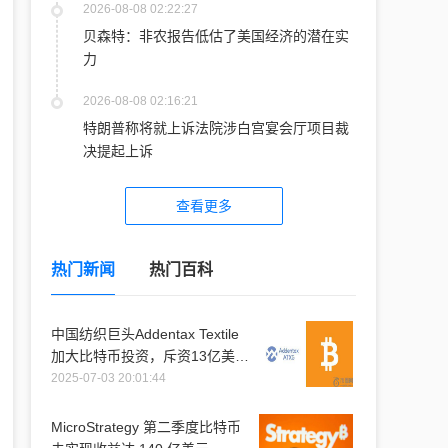
2026-08-08 02:22:27
贝森特：非农报告低估了美国经济的潜在实
力
2026-08-08 02:16:21
特朗普称将就上诉法院涉白宫宴会厅项目裁
决提起上诉
查看更多
热门新闻
热门百科
中国纺织巨头Addentax Textile
加大比特币投资，斥资13亿美元
购入1.2万枚比特币
2025-07-03 20:01:44
MicroStrategy 第二季度比特币