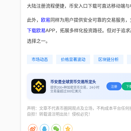
大陆注册流程便捷，币安入口下载可直达移动端与
此外，
欧易
同样为用户提供安全可靠的交易服务，
下载欧易
APP，拓展多样化投资路径。但对于追
选择之一。
市场动态
价格显著波动
区块链分析
币安是全球货币交易所龙头
注册
下
提供200+种加密货币交易，24小时
交易量超过300亿美元
声明：文章不代表币圈网观点及立场，不构成本平台任何
自担！转载请注明出处！侵权必究！