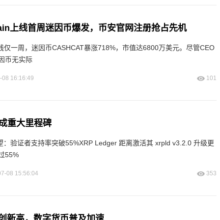
d Chain上线首周迷因币爆发，币安官网注册抢占先机
ain上线仅一周，迷因币CASHCAT暴涨718%，市值达6800万美元。尽管CEO
称迷因币无实际
-08 16:16:49
101
达成重大里程碑
在望：验证者支持率突破55%XRP Ledger 距离激活其 xrpld v3.2.0 升级更
55%
7-08 15:56:04
353
创新高，数字货币普及加速