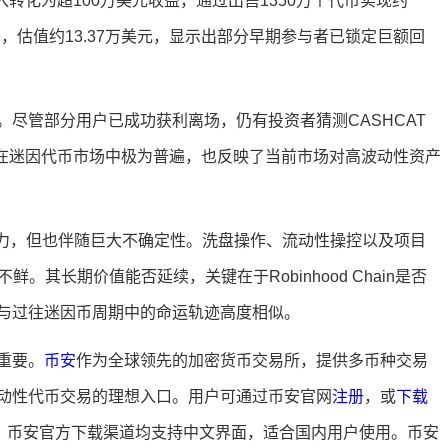
入转化为超100万美元收益，通过出售1350万个代币实现约
代币，估值约13.37万美元，显示出部分早期参与者已锁定巨额回
尽管部分用户已成功获利离场，仍有投资者猜测CASHCAT
心理在迷因代币市场中极为普遍，也反映了当前市场对高波动性资产
潜力，但也伴随巨大不确定性。洗盘操作、流动性操控以及项目
见不鲜。其长期价值能否延续，关键在于Robinhood Chain是否
与过往迷因币周期中的命运轨迹高度相似。
重要。
币安
作为全球领先的加密货币交易所，提供多币种交易
动性代币交易的理想入口。用户可通过币安官网
注册
，或
下载
、币安官方下载渠道均支持中文界面，适合国内用户使用。币安