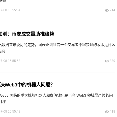
块链
7-08 15:55:54
714
格预测：币安成交量助推涨势
展现出数周来最凌厉的走势，图表正讲述着一个交易者不容错过的故事是什么
的突
7-08 15:55:53
839
如何解决Web3中的机器人问题？
eb3 面临的重大挑战机器人和虚假钱包是当今 Web3 领域最严峻的问
几乎
7-08 15:55:48
418