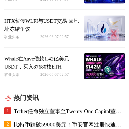
HTX暂停WLFI与USDT交易 因地
址冻结争议
2026-06-07 02:57
矿业头条
Whale在Aave借款1.42亿美元
USDT，买入87680枚ETH
2026-06-07 02:57
矿业头条
热门资讯
1
Tether任命独立董事至Twenty One Capital董事会，重设审计委员会。
2
比特币跌破59000美元！币安官网注册快速跟进底部研判