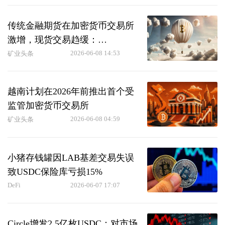
传统金融期货在加密货币交易所
激增，现货交易趋缓：
CryptoQuant
2026-06-08 14:53
矿业头条
越南计划在2026年前推出首个受
监管加密货币交易所
2026-06-08 04:59
矿业头条
小猪存钱罐因LAB基差交易失误
致USDC保险库亏损15%
DeFi
2026-06-07 17:07
Circle增发2.5亿枚USDC：对市场